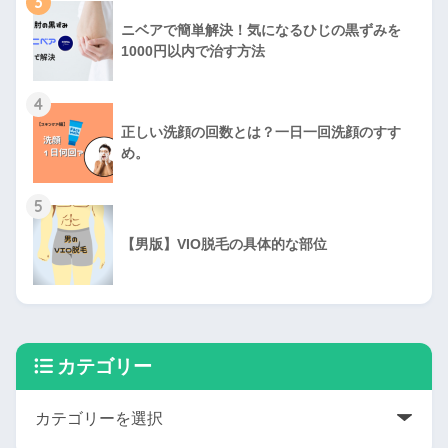
3
ニベアで簡単解決！気になるひじの黒ずみを
1000円以内で治す方法
4
正しい洗顔の回数とは？一日一回洗顔のすす
め。
5
【男版】VIO脱毛の具体的な部位
カテゴリー