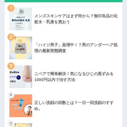
1
メンズスキンケアはまず何から？無印良品の化
粧水・乳液を買おう
2
「ハイジ男子」急増中！？男のアンダーヘア処
理の最新実態調査
3
ニベアで簡単解決！気になるひじの黒ずみを
1000円以内で治す方法
4
正しい洗顔の回数とは？一日一回洗顔のすす
め。
5